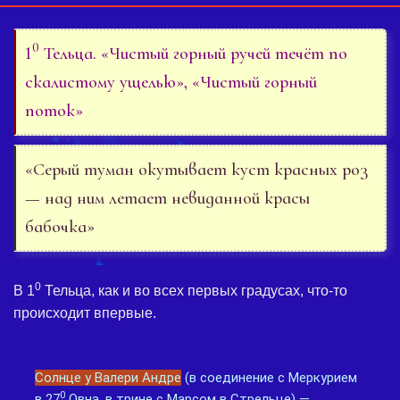
0
1
Тельца. «Чистый горный ручей течёт по
скалистому ущелью», «Чистый горный
поток»
«Серый туман окутывает куст красных роз
— над ним летает невиданной красы
бабочка»
0
В 1
Тельца, как и во всех первых градусах, что-то
происходит впервые.
Солнце у Валери Андре
(в соединение с Меркурием
0
в 27
Овна, в трине с Марсом в Стрельце) —