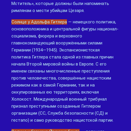
Мститель», которые должны были напоминать
римлянам о мести убийцам Цезаря.
Солнце у Адольфа Гитлера
— немецкого политика,
основоположника и центральной фигуры национал-
социализма, фюрера и верховного
главнокомандующий вооружёнными силами
Германии (1934—1945). Экспансионистская
политика Гитлера стала одной из главных причин
начала Второй мировой войны в Европе. С его
именем связаны многочисленные преступления
против человечества, совершённые нацистским
режимом как в самой Германии, так и на
оккупированных ею территориях, включая
Холокост. Международный военный трибунал
признал преступными созданные Гитлером
организации (СС, Служба безопасности (СД) и
гестапо) и само руководство нацистской партии.