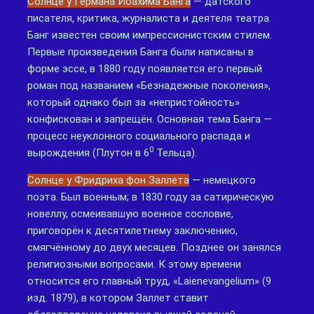
Солнце у Германа Йоахима Банга
— датского
писателя, критика, журналиста и деятеля театра.
Банг известен своим импрессионистским стилем.
Первые произведения Банга были написаны в
форме эссе, в 1880 году появляется его первый
роман под названием «Безнадежные поколения»,
который однако был за «непристойность»
конфискован и запрещён. Основная тема Банга —
процесс неуклонного социального распада и
0
вырождения (Плутон в 6
Тельца).
Солнце у Фридриха фон Заллета
— немецкого
поэта. Был военным; в 1830 году за сатирическую
новеллу, осмеивавшую военное сословие,
приговорён к десятилетнему заключению,
смягчённому до двух месяцев. Позднее он занялся
религиозными вопросами. К этому времени
относится его главный труд, «Laienevangelium» (9
изд. 1879), в котором Заллет ставит