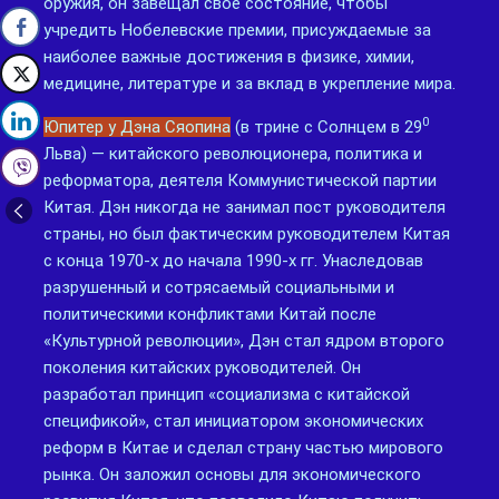
оружия, он завещал своё состояние, чтобы
учредить Нобелевские премии, присуждаемые за
наиболее важные достижения в физике, химии,
медицине, литературе и за вклад в укрепление мира.
0
Юпитер у Дэна Сяопина
(в трине с Солнцем в 29
Льва) — китайского революционера, политика и
реформатора, деятеля Коммунистической партии
Китая. Дэн никогда не занимал пост руководителя
страны, но был фактическим руководителем Китая
с конца 1970-х до начала 1990-х гг. Унаследовав
разрушенный и сотрясаемый социальными и
политическими конфликтами Китай после
«Культурной революции», Дэн стал ядром второго
поколения китайских руководителей. Он
разработал принцип «социализма с китайской
спецификой», стал инициатором экономических
реформ в Китае и сделал страну частью мирового
рынка. Он заложил основы для экономического