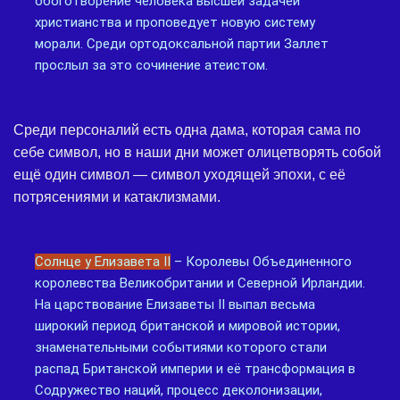
обоготворение человека высшей задачей
христианства и проповедует новую систему
морали. Среди ортодоксальной партии Заллет
прослыл за это сочинение атеистом.
Среди персоналий есть одна дама, которая сама по
себе символ, но в наши дни может олицетворять собой
ещё один символ — символ уходящей эпохи, с её
потрясениями и катаклизмами.
Солнце у Елизавета II
– Королевы Объединенного
королевства Великобритании и Северной Ирландии.
На царствование Елизаветы II выпал весьма
широкий период британской и мировой истории,
знаменательными событиями которого стали
распад Британской империи и её трансформация в
Содружество наций, процесс деколонизации,