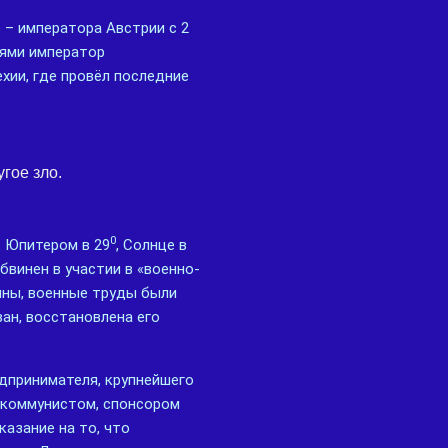
 – императора Австрии с 2
нями император
хии, где провёл последние
гое зло.
0
с Юпитером в 29
, Солнце в
обвинен в участии в «военно-
йны, военные труды были
ан, восстановлена его
едпринимателя, крупнейшего
икоммунистом, спонсором
азание на то, что