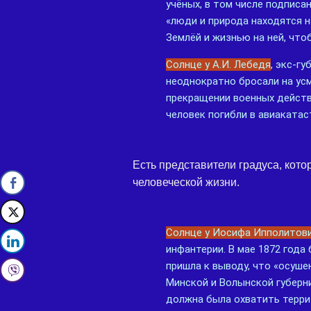
учёных, в том числе подписа
«люди и природа находятся н
Землёй и жизнью на ней, что
Солнце у А.И. Лебедя
, экс-г
неоднократно бросали на усм
прекращении военных действ
человек погибли в авиакатас
Есть представители градуса, кот
человеческой жизни.
Солнце у Иосифа Ипполитов
инфантерии. В мае 1872 года
пришла к выводу, что «осуше
Минской и Волынской губерни
должна была охватить терри