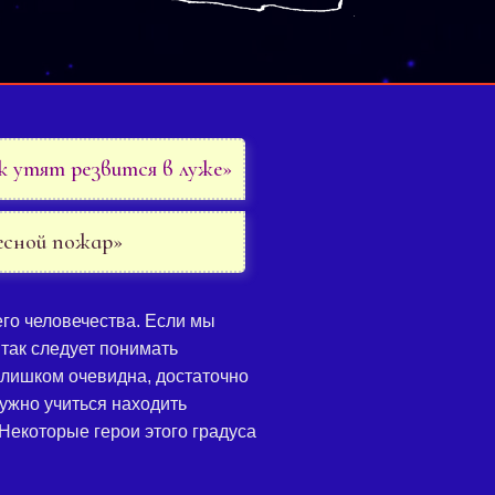
к утят резвится в луже»
есной пожар»
го человечества. Если мы
так следует понимать
лишком очевидна, достаточно
ужно учиться находить
Некоторые герои этого градуса