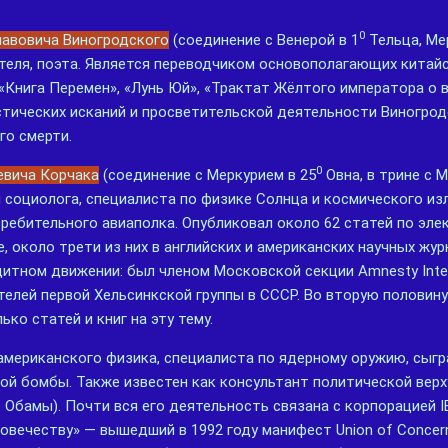
0
лавовича Виногродского
(соединение с Венерой в 1
Тельца, Ме
теля, поэта. Является переводчиком основополагающих китайс
 «Книга Перемен», «Лунь Юй», «Трактат Жёлтого императора о 
тических исканий и просветительской деятельности Виногрод
го смерти.
0
евича Корчака
(соединение с Меркурием в 25
Овна, в трине с 
и социолога, специалиста по физике Солнца и космического изл
требительного авиаполка. Опубликовал около 62 статей по эл
 около трети из них в английских и американских научных журн
щитном движении: был членом Московской секции Amnesty Inte
телей первой Хельсинкской группы в СССР. Во вторую половин
ко статей и книг на эту тему.
мериканского физика, специалиста по ядерному оружию, сыгр
ой бомбы. Также известен как консультант политической вер
 Обамы). Почти вся его деятельность связана с корпорацией I
вечеству» — вышедший в 1992 году манифест Union of Concerne