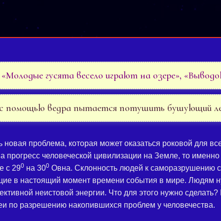
«Молодые гусята весело играют на озере», «Выводо
 с помощью ведра пытается потушить бушующий л
новая проблема, которая может оказаться роковой для все
а прогресс человеческой цивилизации на Земле, то именно 
0
0
е с 29
на 30
Овна. Склонность людей к саморазрушению с
щие в настоящий момент времени события в мире. Людям н
ктивной неистовой энергии. Что для этого нужно сделать? 
еи по разрешению накопившихся проблем у человечества.