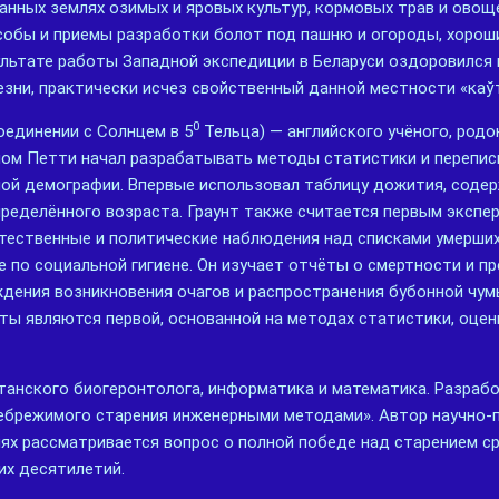
нных землях озимых и яровых культур, кормовых трав и овоще
собы и приемы разработки болот под пашню и огороды, хорош
ультате работы Западной экспедиции в Беларуси оздоровился 
зни, практически исчез свойственный данной местности «каўт
0
оединении с Солнцем в 5
Тельца) — английского учёного, родо
мом Петти начал разрабатывать методы статистики и перепис
ой демографии. Впервые использовал таблицу дожития, соде
ределённого возраста. Граунт также считается первым экспе
Естественные и политические наблюдения над списками умерши
 по социальной гигиене. Он изучает отчёты о смертности и п
дения возникновения очагов и распространения бубонной чум
оты являются первой, основанной на методах статистики, оце
анского биогеронтолога, информатика и математика. Разраб
ебрежимого старения инженерными методами». Автор научно-
алях рассматривается вопрос о полной победе над старением 
их десятилетий.