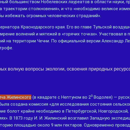
нный большинством Нобелевских лауреатов в области науки, 
а траектории столкновения», и что «необходимо великое изме
бы избежать огромных человеческих страданий».
убернатора Краснодарского края. Его во главе Тульской возду
ирение волнений и мятежей в «горячих точках». Участвовал в 
ий на территории Чечни. По официальной версии Александр Л
трофе.
орых волную вопросы экологии, освоения природных ресурс
0
ича Жилинского
(в квадрате с Нептуном во 2
Водолея) — русск
 была создана комиссия «для исследования состояния сельско
ние болот крайне необходимо в Петербургской, Новгородской, 
ях». В 1873 году И. И. Жилинский возглавил Западную экспеди
торию площадью около 9 млн гектаров. Одновременно провод