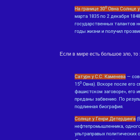
0
На границе 30
Овна Солнце у
марта 1835 по 2 декабря 184
государственных талантов не
годы жизни и получил прозв
Если в мире есть большое зло, то
Сатурн у С.С. Каменева
— сове
0
15
Овна). Вскоре после его с
фашистском заговоре», его 
преданы забвению. По резул
подлинная биография.
Солнце у Генри Детердинга
(
нефтепромышленника, одного
ультраправых политических с