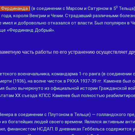
0
 Фердинанда I
(в соединении с Марсом и Сатурном в 5
Тельца)
8 года, короля Венгрии и Чехии. Страдавший различными болез
 имел и добровольно отказался от власти. Был популярен в Че
ище «Фердинанд Добрый».
 заметную часть работы по его устранению осуществляет дру
тского военачальника, командарма 1-го ранга (в соединении 
мерти (1936), на волне чисток в РККА 1937-39 гг. Каменев был 
имя было вычеркнуто из официальной истории Гражданской во
ьтатам XX съезда КПСС Каменев был полностью реабилитиров
Венера в соединении с Плутоном в Тельце) — голландского пр
 из богатейших людей своего времени. Являлся активным ант
ил, финансистом НСДАП. В дневниках Геббельса содержится ук