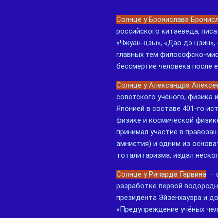
Солнце у Бронислава Бронис
российского китаеведа, писа
«Чжуан-цзы», «Дао дэ цзин»,
главных тем философско-мис
бессмертие человека после е
Солнце у Александра Алексе
советского учёного, физика 
Японией в составе 401-го ис
физике и космической физике,
принимал участие в правоза
амнистия) и одним из основа
тоталитаризма, издал несколь
Солнце у Ричарда Гарвина
— а
разработке первой водородн
президента Эйзенхауэра и до
«Предупреждение учёных чело