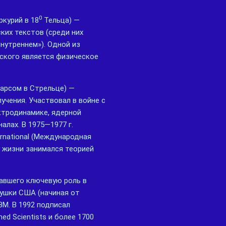
0
ркурий в 18
Тельца) —
ких текстов (среди них
внутреннем»). Одной из
ского является физическое
Марсом в Стрельце) —
учения. Участвовал в войне с
ектродинамике, ядерной
алах. В 1975—1977 г.
rnational (Международная
у жизни занимался теорией
авшего ключевую роль в
хушки США (начиная от
BM. В 1992 подписал
d Scientists и более 1700