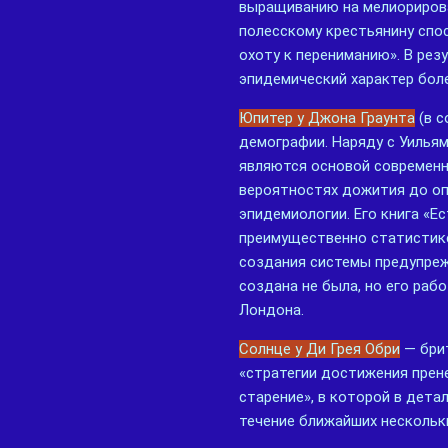
выращиванию на мелиорирова
полесскому крестьянину спо
охоту к перениманию». В рез
эпидемический характер боле
Юпитер у Джона Граунта
(в с
демографии. Наряду с Уилья
являются основой современн
вероятностях дожития до оп
эпидемиологии. Его книга «
преимущественно статистике
создания системы предупреж
создана не была, но его раб
Лондона.
Солнце у Ди Грея Обри
— брит
«стратегии достижения прен
старение», в которой в дет
течение ближайших нескольк