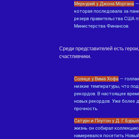
Меркурий у Джона Моргана
— 
которая последовала за пан
резерв правительства США пу
Министерства Финансов.
Среди представителей есть герои
счастливчики.
Солнце у Вима Хофа
— голлан
низкие температуры, что по
рекордов. В настоящее врем
новых рекордов. Уже более 
прочность.
Сатурн и Плутон у Д. Г. Буры
жизнь он собирал коллекцию 
намеревался посетить Новый 