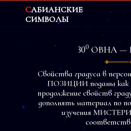
CАБИАНСКИЕ
СИМВОЛЫ
0
30
ОВНА — 
Свойства градуса в персон
ПОЗИЦИИ поданы как од
продолжение свойств град
дополнять материал по по
изучения МИСТЕ
соответству