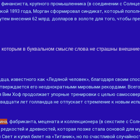
финансиста, крупного промышленника (в соединении с Солнцем
икой 1893 года, Морган сформировал синдикат, который попол
тем внесения 62 млрд. долларов в золоте для того, чтобы пр
, которым в буквальном смысле слова не страшны внешние 
дца, известного как «Ледяной человек», благодаря своим спо
дтверждается его неоднократными мировыми рекордами. Всего 
я Вим Хоф продолжает упорные тренировки с целью самосове
двадцати лет голландца не отпускает стремление к новым исп
лина
, фабриканта, мецената и коллекционера (в секстиле с Сол
редкостей и древностей, которая позже стала основой для му
Свет и купил билет на «Титаник», но по счастливой случайност