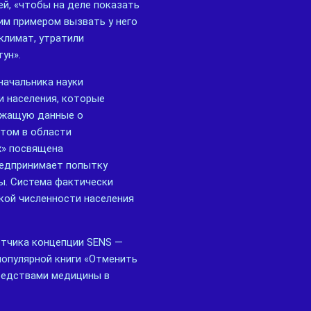
й, «чтобы на деле показать
им примером вызвать у него
климат, утратили
ун».
начальника науки
и населения, которые
ржащую данные о
ртом в области
х» посвящена
редпринимает попытку
ы. Система фактически
нкой численности населения
отчика концепции SENS —
популярной книги «Отменить
средствами медицины в