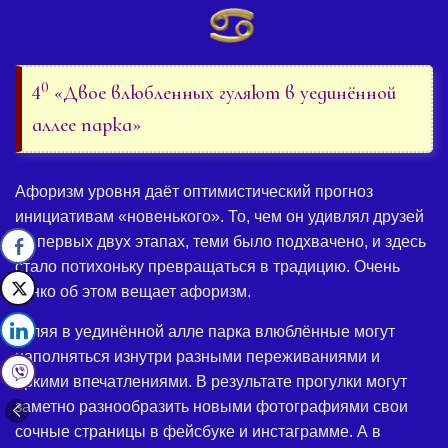
0
4
«Двое влюбленных гуляют в уединённой
аллее парка»
Афоризм уровня даёт оптимистический прогноз
инициативам «новенького». То, чем он удивлял друзей
на первых двух этапах, теми было подхвачено, и здесь
стало потихоньку превращаться в традицию. Очень
тонко об этом вещает афоризм.
Гуляя в уединённой алле парка влюблённые могут
наполняться изнутри разными переживаниями и
яркими впечатлениями. В результате прогулки могут
заметно разнообразить новыми фотографиями свои
сочные страницы в фейсбуке и инстаграмме. А в