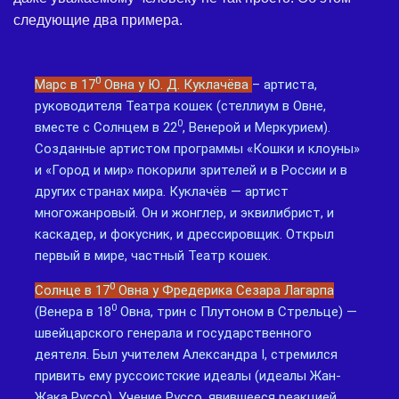
следующие два примера.
0
Марс в 17
Овна у Ю. Д. Куклачёва
– артиста,
руководителя Театра кошек (стеллиум в Овне,
0
вместе с Солнцем в 22
, Венерой и Меркурием).
Созданные артистом программы «Кошки и клоуны»
и «Город и мир» покорили зрителей и в России и в
других странах мира. Куклачёв — артист
многожанровый. Он и жонглер, и эквилибрист, и
каскадер, и фокусник, и дрессировщик. Открыл
первый в мире, частный Театр кошек.
0
Солнце в 17
Овна у Фредерика Сезара Лагарпа
0
(Венера в 18
Овна, трин с Плутоном в Стрельце) —
швейцарского генерала и государственного
деятеля. Был учителем Александра I, стремился
привить ему руссоистские идеалы (идеалы Жан-
Жака Руссо). Учение Руссо, явившееся реакцией