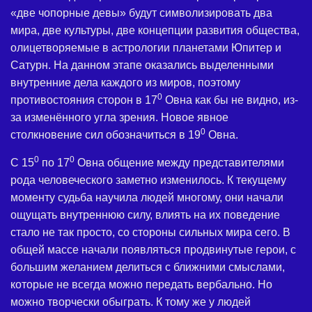
«две чопорные девы» будут символизировать два
мира, две культуры, две концепции развития общества,
олицетворяемые в астрологии планетами Юпитер и
Сатурн. На данном этапе оказались выделенными
внутренние дела каждого из миров, поэтому
0
противостояния сторон в 17
Овна как бы не видно, из-
за изменённого угла зрения. Новое явное
0
столкновение сил обозначиться в 19
Овна.
0
0
С 15
по 17
Овна общение между представителями
рода человеческого заметно изменилось. К текущему
моменту судьба научила людей многому, они начали
ощущать внутреннюю силу, влиять на их поведение
стало не так просто, со стороны сильных мира сего. В
общей массе начали появляться продвинутые герои, с
большим желанием делиться с ближними смыслами,
которые не всегда можно передать вербально. Но
можно творчески обыграть. К тому же у людей