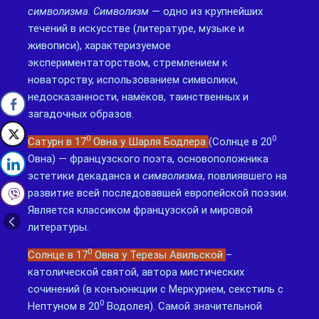
символизма
.
Символизм
— одно из крупнейших
течений в искусстве (литературе, музыке и
живописи), характеризуемое
экспериментаторством, стремлением к
новаторству, использованием символики,
недосказанности, намёков, таинственных и
загадочных образов.
0
0
Сатурн в 17
Овна у Шарля Бодлера
(Солнце в 20
Овна) — французского поэта, основоположника
эстетики декаданса и
символизма
, повлиявшего на
развитие всей последовавшей европейской поэзии.
Является классиком французской и мировой
литературы.
0
Солнце в 17
Овна у Терезы Авильской
–
католической святой, автора мистических
сочинений (в конъюнкции с Меркурием, секстиль с
0
Нептуном в 20
Водолея). Самой значительной