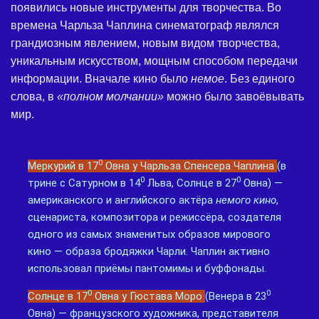
появились новые инструменты для творчества. Во
времена Чарльза Чаплина синематограф являлся
грандиозным явлением, новым видом творчества,
уникальным искусством, мощным способом передачи
информации. Вначале кино было
немое
. Без единого
слова, в
«полном молчании»
можно было завоёвывать
мир.
0
Меркурий в 17
Овна у Чарльза Спенсера Чаплина
(в
0
0
трине с Сатурном в 14
Льва, Солнце в 27
Овна) —
американского и английского актёра
немого кино
,
сценариста, композитора и режиссёра, создателя
одного из самых знаменитых образов мирового
кино — образа бродяжки Чарли. Чаплин активно
использовал приёмы пантомимы и буффонады.
0
0
Солнце в 17
Овна у Гюстава Моро
(Венера в 23
Овна) — французского художника, представителя