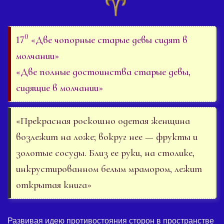
0
17
«Две чопорные старые девы сидят в
молчании»
«Две полные достоинства старые девы,
сидящие в молчании»
«Прекрасная роскошно одетая женщина
возлежит на ложе; вокруг нее — фрукты и
золотые сосуды. Близ ее руки, на столике,
инкрустированном белым мрамором, лежит
открытая книга»
Развивая идею противостояния сторон в пространстве