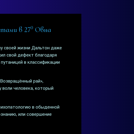
0
етами в 27
Овна
ну своей жизни Дальтон даже
ужил свой дефект благодаря
л путаницей в классификации
«Возвращённый рай»,
 воли человека, который
психопатологию в обыденной
ознанию, или совершение