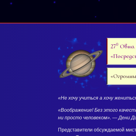
0
27
Овна.
«Посредс
«Огромные
«Не хочу учиться а хочу женить
«Воображение! Без этого качест
ни просто человеком». — Дени Д
Представители обсуждаемой мисте