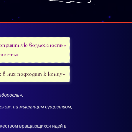
гоприятную возможность»
жность»
к в них подходит к концу»
едоросль».
веком, ни мыслящим существом,
ножеством вращающихся идей в