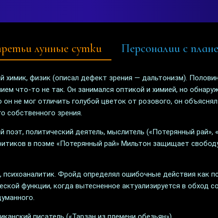
ретьи лунные сутки
Персоналии с план
й химик, физик (описал дефект зрения — дальтонизм). Полови
ением что-то не так. Он занимался оптикой и химией, но обнар
о он не мог отличить голубой цветок от розового, он объясня
го собственного зрения.
й поэт, политический деятель, мыслитель («Потерянный рай», 
ритиков в поэме «Потерянный рай» Мильтон защищает свободу
р, психоаналитик. Фройд определял ошибочные действия как 
ческой функции, когда вытесненное актуализируется в обход с
думанного.
иканский писатель («Тарзан из племени обезьян»).