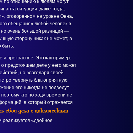
ом по отношению к людям могут
инанта ситуации, даже тогда,
и», оговоренном на уровне Овна,
рого обещания» любой человек в
, но очень большой разницей —
чшую сторону никак не может; а
 быть.
 и прекрасное. Это как пример.
й о предстоящем деле у него может
ействий, но благодаря своей
ыстро «вернуть благоприятную
жение его никогда не подведут.
 поэтому кто по ходу времени не
сформаций, в который отражается
ь свои дела с циклическими
им реализуется «двойное