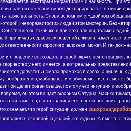
рослеживается некоторый инфантилизм и наивность. При эт
свои права и пожелания могут декларировать с позиции дом
ять такую вольность. Снова вспомним о «двойном обещани
екоторой «недоразвитости» людей этой мистерии. Без «вто
Собственно он такой же и при его наличии, только с одной
ный принимать серьёзных решений в жизни, измениться в лу
уз ответственности взрослого человека, может. И так должно
инял решение воссоздать в своей округе нечто грандиозное
е творчество у него имеется, а вот реальных представлени
 придётся допустить немало промахов в делах, ошибочных д
му, воображению, мобильности и обучаемости, он сможет б
двиг он делегирован свыше, поэтому его интуиция и вообра
 вовремя, об этом вещает афоризм Сатурна. Часики тикают,
ть свой замысел, с интеграцией его в поток внешних тран
синхронизироват
Это означает, что герой ситуации должен
 проявляется основной сценарий его судьбы. А вместе с эт