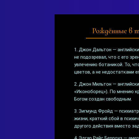
Рождённые в т
1. Джон Дальтон — английски
не подозревал, что с его зр
увлечению ботаникой. То, чт
цветов, а не недостатками е
2. Джон Мильтон — английски
«Иконоборец»). По мнению к
Богом создан свободным.
3. Зигмунд Фройд — психиат
жизни, краткий сбой в психи
другого действия вместо за
4. Эдгар Райс Берроуз — амер