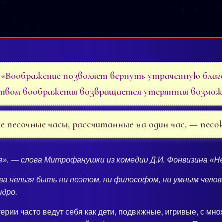
 «Воображение позволяет вернуть утраченную бла
твом воображения возвращается утерянная возмо
 песочные часы, рассчитанные на один час, — песо
ся». — слова Митрофанушки из комедии Д.И. Фонвизина «Н
ва нельзя быть ни поэтом, ни философом, ни умным чело
идро.
рии часто ведут себя как дети, подвижные, игривые, с м