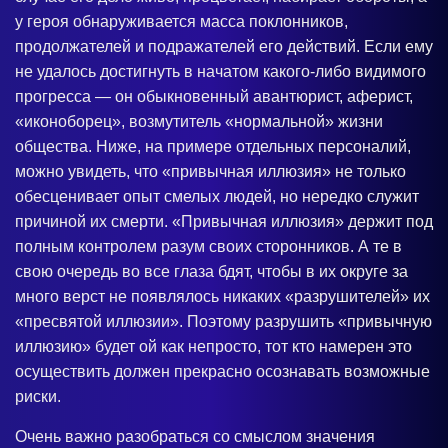
у героя обнаруживается масса поклонников,
продолжателей и подражателей его действий. Если ему
не удалось достигнуть в начатом какого-либо видимого
прогресса — он обыкновенный авантюрист, аферист,
«иконоборец», возмутитель «нормальной» жизни
общества. Ниже, на примере отдельных персоналий,
можно увидеть, что «привычная иллюзия» не только
обесценивает опыт смелых людей, но нередко служит
причиной их смерти. «Привычная иллюзия» держит под
полным контролем разум своих сторонников. А те в
свою очередь во все глаза бдят, чтобы в их округе за
много верст не появлялось никаких «разрушителей» их
«пресвятой иллюзии». Поэтому разрушить «привычную
иллюзию» будет ой как непросто, тот кто намерен это
осуществить должен прекрасно осознавать возможные
риски.
Очень важно разобраться со смыслом значения