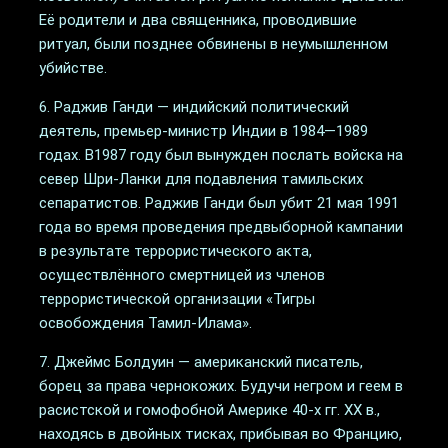
Её родители и два священника, проводившие
ритуал, были позднее обвинены в неумышленном
убийстве.
6. Раджив Ганди — индийский политический
деятель, премьер-министр Индии в 1984—1989
годах. В1987 году был вынужден послать войска на
север Шри-Ланки для подавления тамильских
сепаратистов. Раджив Ганди был убит 21 мая 1991
года во время проведения предвыборной кампании
в результате террористического акта,
осуществлённого смертницей из членов
террористической организации «Тигры
освобождения Тамил-Илама».
7. Джеймс Болдуин — американский писатель,
борец за права чернокожих. Будучи негром и геем в
расистской и гомофобной Америке 40-х гг. XX в.,
находясь в двойных тисках, прибывая во Францию,