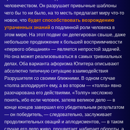
человечеством. Он разрушает привычные шаблоны
чего бы то ни было, на то месть предлагает миру что-то
новое, что
будет способствовать возрождению
утраченных знаний
о подлинной роли человека в
этом мире. На этот подвиг он делегирован свыше, даже
небольшое продвижение к большей восприимчивости
«первого обещания» — является непростой задачей.
Но она может реализовываться в самых тривиальных
делах. Оба варианта афоризма Юпитера описывают
абсолютно типичную ситуацию взаимодействия
Разрушителя со своими ближними. В одном случае
«толпа аплодирует» ему, а во втором — «толпа» явно
разочарована его действиями. «Толпу» несложно
понять, ибо если человек, затеяв великое дело — в
конце концов завершил его убедительным результатом
— он победитель, — следовательно, заслуживает
продолжительных оваций и аплодисментов, — в таком
случае его дело живо, процветает, набирает обороты, а