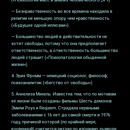
(«Психология масс и анализ человеческого „Я“»).
— Безнравственность во все времена находила в
религии не меньшую опору, чем нравственность
(«Будущее одной иллюзии»).
— Большинство людей в действительности не
хотят свободы, потому что она предполагает
ответственность, а ответственность большинство
людей страшит («Психопатология обыденной
жизни»).
4. Эрих Фромм — немецкий социолог, философ,
психоаналитик («Бегство от свободы»).
5. Аннелиза Михель. Известна тем, что по мотивам
её жизни были созданы фильмы Шесть демонов
Эмили Роуз и Requiem. Страдала нервными
заболеваниями с 16 лет до самой смерти в 1976
году, причиной которой (по крайней мере,
косвенной) считается ритуал по изгнанию дьявола.