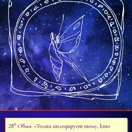
0
28
Овна. «Толпа аплодирует тому, кто