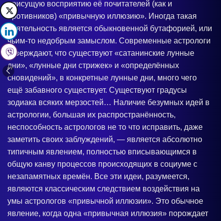
присущую восприятию её почитателей (как и
противников) «привычную иллюзию». Иногда такая
деятельность является обыкновенной бутафорией, или
чьим-то недобрым замыслом. Современные астрологи
утверждают, что существуют «сатанинские лунные
дни», «лунные дни стрижек» и «определённых
сновидений», в конкретные лунные дни, много чего
ещё забавного существует. Существуют градусы
зодиака всяких мерзостей… Наличие безумных идей в
астрологии, большая их распространённость,
неспособность астрологов не то что исправить, даже
заметить своих заблуждений, — является абсолютно
типичным явлением, полностью вписывающимся в
общую канву процессов происходящих в социуме с
незапамятных времён. Все эти идеи, разумеется,
являются классическим следствием воздействия на
умы астрологов «привычной иллюзии». Это обычное
явление, когда одна «привычная иллюзия» порождает