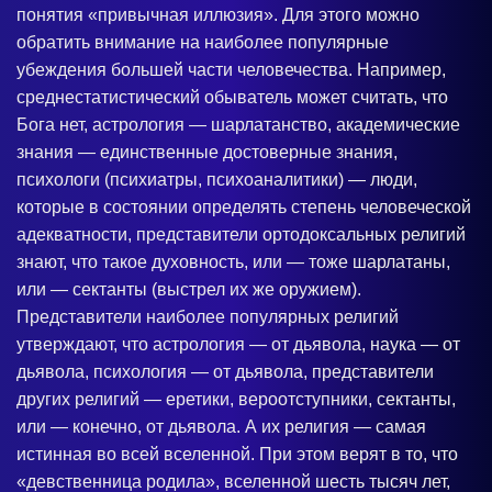
понятия «привычная иллюзия». Для этого можно
обратить внимание на наиболее популярные
убеждения большей части человечества. Например,
среднестатистический обыватель может считать, что
Бога нет, астрология — шарлатанство, академические
знания — единственные достоверные знания,
психологи (психиатры, психоаналитики) — люди,
которые в состоянии определять степень человеческой
адекватности, представители ортодоксальных религий
знают, что такое духовность, или — тоже шарлатаны,
или — сектанты (выстрел их же оружием).
Представители наиболее популярных религий
утверждают, что астрология — от дьявола, наука — от
дьявола, психология — от дьявола, представители
других религий — еретики, вероотступники, сектанты,
или — конечно, от дьявола. А их религия — самая
истинная во всей вселенной. При этом верят в то, что
«девственница родила», вселенной шесть тысяч лет,