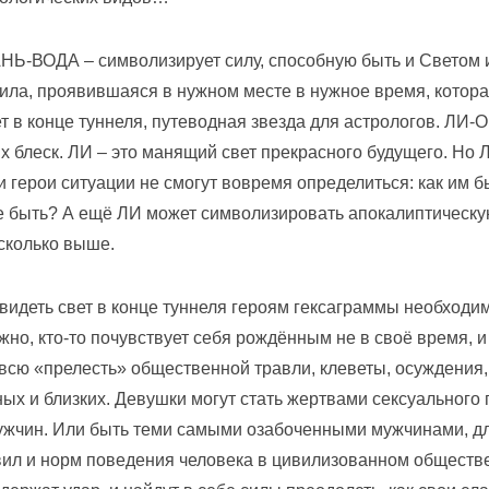
НЬ-ВОДА – символизирует силу, способную быть и Светом 
сила, проявившаяся в нужном месте в нужное время, котора
ет в конце туннеля, путеводная звезда для астрологов. ЛИ-
х блеск. ЛИ – это манящий свет прекрасного будущего. Но 
 герои ситуации не смогут вовремя определиться: как им быт
е быть? А ещё ЛИ может символизировать апокалиптическу
сколько выше.
увидеть свет в конце туннеля героям гексаграммы необходи
жно, кто-то почувствует себя рождённым не в своё время, и
всю «прелесть» общественной травли, клеветы, осуждения,
ых и близких. Девушки могут стать жертвами сексуального 
жчин. Или быть теми самыми озабоченными мужчинами, дл
вил и норм поведения человека в цивилизованном обществе