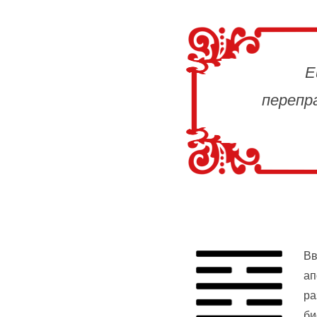
Е
перепр
Вв
ап
ра
би