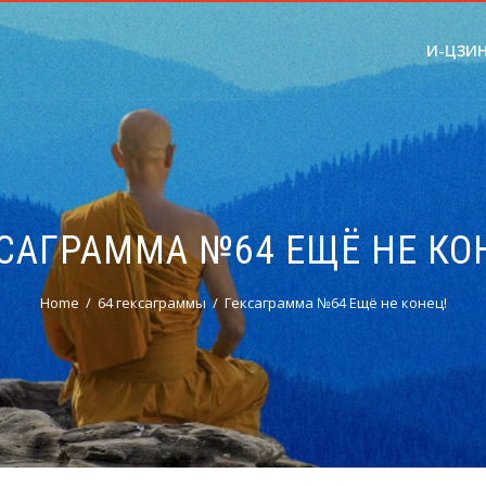
И-ЦЗИ
САГРАММА №64 ЕЩЁ НЕ КО
Home
64 гексаграммы
Гексаграмма №64 Ещё не конец!