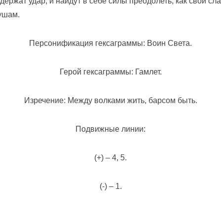
держат удар, и найдут в себе силы преодолеть, как свои сла
ушам.
Персонификация гексаграммы: Воин Света.
Герой гексаграммы: Гамлет.
Изречение: Между волками жить, барсом быть.
Подвижные линии:
(+) – 4, 5.
(-) – 1.