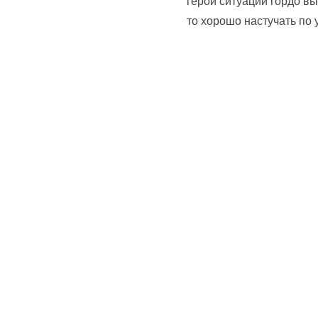
герои ситуации гордо вы
то хорошо настучать по 