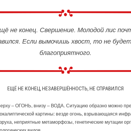
щё не конец. Свершение. Молодой лис поч
авился. Если вымочишь хвост, то не будет
благоприятного.
ЕЩЁ НЕ КОНЕЦ, НЕЗАВЕРШЁННОСТЬ, НЕ СПРАВИЛСЯ
ерху – ОГОНЬ, внизу – ВОДА. Ситуацию образно можно пре
окалиптической картины: везде огонь, взрывающаяся инфра
зруха, неприятные метаморфозы, генетические мутации ор
ологических видов…